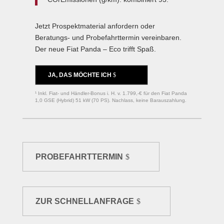
Jetzt Prospektmaterial anfordern oder
Beratungs- und Probefahrttermin vereinbaren.
Der neue Fiat Panda – Eco trifft Spaß.
JA, DAS MÖCHTE ICH
¹ Inkl. Fiat- und Händler-Bonus i. H. v. 1.799,-€ für den Fiat Panda
1,0 GSE (Hybrid) 51 kW (70 PS). Nachlass, keine Barauszahlung.
PROBEFAHRTTERMIN
ZUR SCHNELLANFRAGE